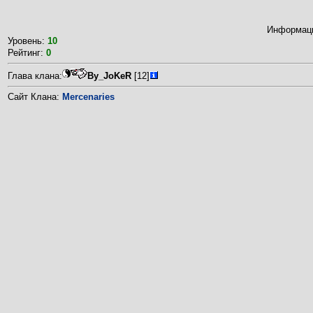
Информаци
Уровень:
10
Рейтинг:
0
Глава клана:
By_JoKeR
[12]
Сайт Клана:
Mercenaries