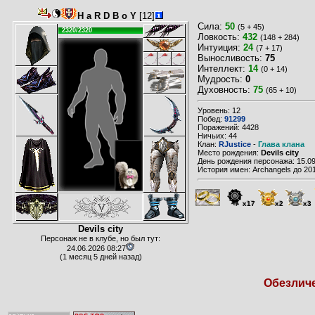
H a R D B o Y
[12]
Сила:
50
(5 + 45)
2320/2320
Ловкость:
432
(148 + 284)
Интуиция:
24
(7 + 17)
Выносливость:
75
Интеллект:
14
(0 + 14)
Мудрость:
0
Духовность:
75
(65 + 10)
Уровень: 12
Побед:
91299
Поражений: 4428
Ничьих: 44
Клан:
RJustice
-
Глава клана
Место рождения:
Devils city
День рождения персонажа: 15.09
История имен: Archangels до 20
x17
x2
x3
Devils city
Персонаж не в клубе, но был тут:
24.06.2026 08:27
(1 месяц 5 дней назад)
Обезличе