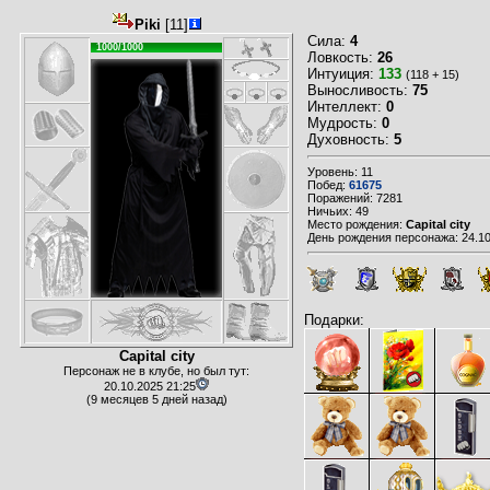
Piki
[11]
Сила:
4
1000/1000
Ловкость:
26
Интуиция:
133
(118 + 15)
Выносливость:
75
Интеллект:
0
Мудрость:
0
Духовность:
5
Уровень: 11
Побед:
61675
Поражений: 7281
Ничьих: 49
Место рождения:
Capital city
День рождения персонажа: 24.10
Подарки:
Capital city
Персонаж не в клубе, но был тут:
20.10.2025 21:25
(9 месяцев 5 дней назад)