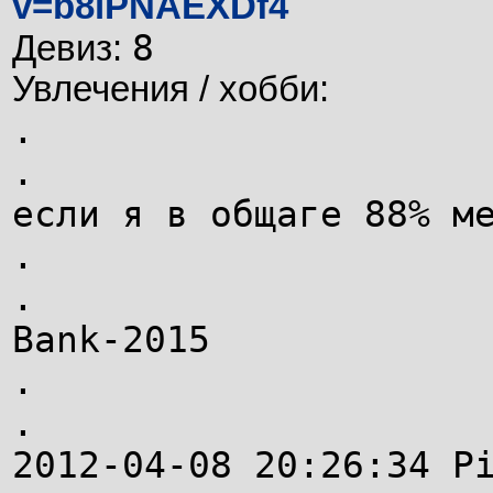
v=b8lPNAEXDf4
8
Девиз:
Увлечения / хобби:
.
.
если я в общаге 88% м
.
.
Bank-2015
.
.
2012-04-08 20:26:34 P