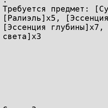
Требуется предмет: [С
[Ралиэль]x5, [Эссенци
[Эссенция глубины]x7,
света]x3