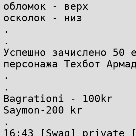
обломок - верх
осколок - низ
.
.
Успешно зачислено 50 
персонажа Техбот Арма
.
.
Bagrationi - 100kr
Saymon-200 kr
.
16:43 [Swag] private 