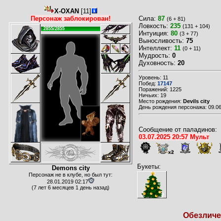
X-OXAN
[11]
Персонаж заблокирован!
Сила:
87
(6 + 81)
Ловкость:
235
(131 + 104)
2855/2855
Интуиция:
80
(3 + 77)
Выносливость:
75
Интеллект:
11
(0 + 11)
Мудрость:
0
Духовность:
20
Уровень: 11
Побед:
17147
Поражений: 1225
Ничьих: 19
Место рождения:
Devils city
День рождения персонажа: 09.06
Сообщение от паладинов:
03.07.2025 20:57 Мульт
x2
Букеты:
Demons city
Персонаж не в клубе, но был тут:
28.01.2019 02:17
(7 лет 6 месяцев 1 день назад)
Обезличен