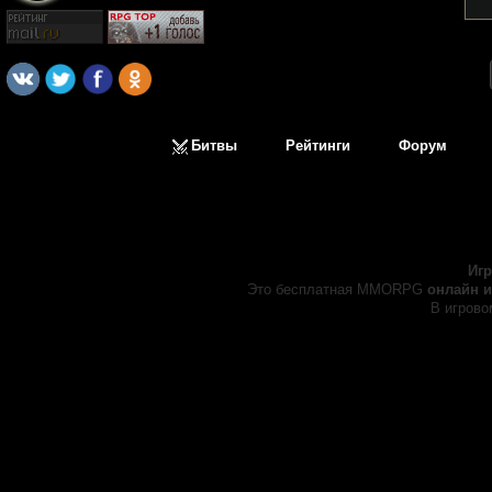
Битвы
Рейтинги
Форум
Иг
Это бесплатная MMORPG
онлайн и
В игрово