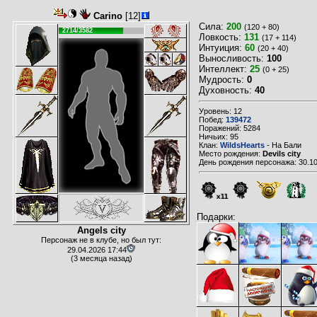
Carino
[12]
Сила:
200
(120 + 80)
2714/3582
Ловкость:
131
(17 + 114)
Интуиция:
60
(20 + 40)
Выносливость:
100
Интеллект:
25
(0 + 25)
Мудрость:
0
Духовность:
40
Уровень: 12
Побед:
139472
Поражений: 5284
Ничьих: 95
Клан:
WildsHearts
- На Бали
Место рождения:
Devils city
День рождения персонажа: 30.10
x11
Подарки:
Angels city
Персонаж не в клубе, но был тут:
29.04.2026 17:44
(3 месяца назад)